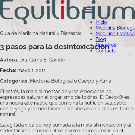
Inicio
Medicina Biorreg
Guía de Medicina Natural y Bienestar
Medicina Estética
Blog
3 pasos para la desintoxicación
Nosotros
Contacto
Autora:
Dra. Gilma E. Garrido
Fecha:
mayo 1, 2011
Categorías
:
Medicina Biológica
Tu Cuerpo y Alma
El estrés, la mala alimentación y las emociones no
expresadas saturan el organismo de toxinas. El Detox® es
una nueva alternativa que combina la nutrición saludable
con el yoga y la meditación, para liberarse de ellas en forma
natural.
La agitada vida de hoy, sumada a la mala alimentación y al
sedentarismo, provoca altos niveles de impurezas en el