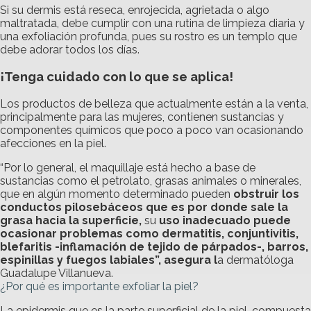
Si su dermis está reseca, enrojecida, agrietada o algo
maltratada, debe cumplir con una rutina de limpieza diaria y
una exfoliación profunda, pues su rostro es un templo que
debe adorar todos los días.
¡Tenga cuidado con lo que se aplica!
Los productos de belleza que actualmente están a la venta,
principalmente para las mujeres, contienen sustancias y
componentes químicos que poco a poco van ocasionando
afecciones en la piel.
“Por lo general, el maquillaje está hecho a base de
sustancias como el petrolato, grasas animales o minerales,
que en algún momento determinado pueden
obstruir los
conductos pilosebáceos que es por donde sale la
grasa hacia la superficie,
su
uso
inadecuado puede
ocasionar problemas como dermatitis, conjuntivitis,
blefaritis -inflamación de tejido de párpados-, barros,
espinillas y fuegos labiales”, asegura l
a dermatóloga
Guadalupe Villanueva.
¿Por qué es importante exfoliar la piel?
La epidermis que es la parte superficial de la piel, compuesta