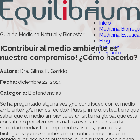
Inicio
Medicina Biorreg
Guía de Medicina Natural y Bienestar
Medicina Estética
Blog
¡Contribuir al medio ambiente es
Nosotros
Contacto
nuestro compromiso! ¿Cómo hacerlo?
Autora:
Dra. Gilma E. Garrido
Fecha:
diciembre 22, 2014
Categoría
:
Biotendencias
Se ha preguntado alguna vez ¿Yo contribuyo con el medio
ambiente? ¿Al menos reciclo? Pues primero, usted tiene que
saber que el medio ambiente es un sistema global que está
constituido por elementos naturales distribuidos en la
sociedad mediante componentes físicos, químicos y
biológicos que se mantienen en continua modificación
debido a las acciones humanas, que a su vez, condicionan