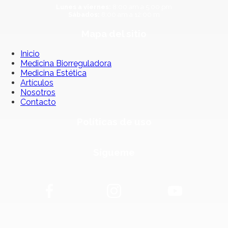
Lunes a viernes:
8:00 am a 5:00 pm
Sábados:
8:00 am a 12:00 m
Mapa del sitio
Inicio
Medicina Biorreguladora
Medicina Estética
Artículos
Nosotros
Contacto
Políticas de uso
Sígueme