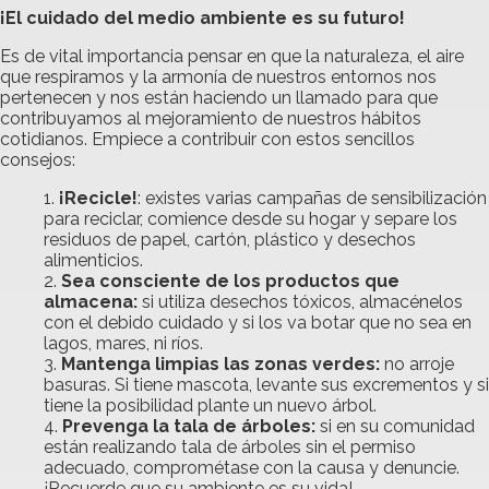
¡El cuidado del medio ambiente es su futuro!
Es de vital importancia pensar en que la naturaleza, el aire
que respiramos y la armonía de nuestros entornos nos
pertenecen y nos están haciendo un llamado para que
contribuyamos al mejoramiento de nuestros hábitos
cotidianos. Empiece a contribuir con estos sencillos
consejos:
¡Recicle!
: existes varias campañas de sensibilización
para reciclar, comience desde su hogar y separe los
residuos de papel, cartón, plástico y desechos
alimenticios.
Sea consciente de los productos que
almacena:
si utiliza desechos tóxicos, almacénelos
con el debido cuidado y si los va botar que no sea en
lagos, mares, ni ríos.
Mantenga limpias las zonas verdes:
no arroje
basuras. Si tiene mascota, levante sus excrementos y si
tiene la posibilidad plante un nuevo árbol.
Prevenga la tala de árboles:
si en su comunidad
están realizando tala de árboles sin el permiso
adecuado, comprométase con la causa y denuncie.
¡Recuerde que su ambiente es su vida!