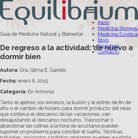
Inicio
Medicina Biorreg
Guía de Medicina Natural y Bienestar
Medicina Estética
Blog
De regreso a la actividad: de nuevo a
Nosotros
Contacto
dormir bien
Autora:
Dra. Gilma E. Garrido
Fecha:
enero 8, 2015
Categoría
:
En Armonía
Tanto el ajetreo, los excesos, la ilusión y el estrés de fin de
año o el cambio de horario para dormir producto del relax
que conlleva el descanso de las vacaciones, van
desajustando el descanso nocturno. Trasnochar o
abandonar las rutinas a la hora de acostarse pueden
suponer un problema para conciliar el sueño. Técnicas
naturales, asociadas a hábitos relajantes pueden ayudarle.