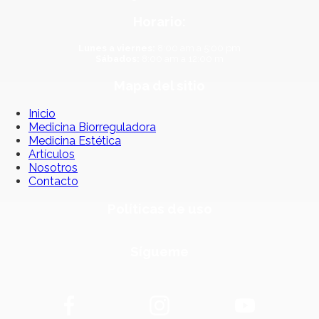
Horario:
Lunes a viernes:
8:00 am a 5:00 pm
Sábados:
8:00 am a 12:00 m
Mapa del sitio
Inicio
Medicina Biorreguladora
Medicina Estética
Artículos
Nosotros
Contacto
Políticas de uso
Sígueme