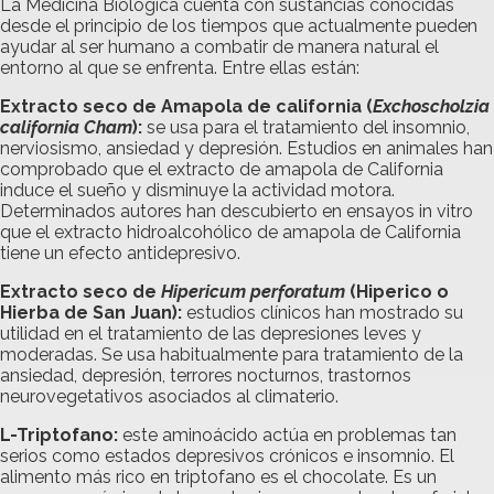
La Medicina Biológica cuenta con sustancias conocidas
desde el principio de los tiempos que actualmente pueden
ayudar al ser humano a combatir de manera natural el
entorno al que se enfrenta. Entre ellas están:
Extracto seco de Amapola de california (
Exchoscholzia
california Cham
):
se usa para el tratamiento del insomnio,
nerviosismo, ansiedad y depresión. Estudios en animales han
comprobado que el extracto de amapola de California
induce el sueño y disminuye la actividad motora.
Determinados autores han descubierto en ensayos in vitro
que el extracto hidroalcohólico de amapola de California
tiene un efecto antidepresivo.
Extracto seco de
Hipericum perforatum
(Hiperico o
Hierba de San Juan):
estudios clínicos han mostrado su
utilidad en el tratamiento de las depresiones leves y
moderadas. Se usa habitualmente para tratamiento de la
ansiedad, depresión, terrores nocturnos, trastornos
neurovegetativos asociados al climaterio.
L-Triptofano:
este aminoácido actúa en problemas tan
serios como estados depresivos crónicos e insomnio. El
alimento más rico en triptofano es el chocolate. Es un