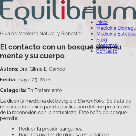
Inicio
Medicina Biorreg
Guía de Medicina Natural y Bienestar
Medicina Estética
Blog
El contacto con un bosque sana su
Nosotros
Contacto
mente y su cuerpo
Autora:
Dra. Gilma E. Garrido
Fecha:
mayo 25, 2016
Categoría
:
En Tratamiento
La dicen la medicina del bosque o
Shinrin-Yoku
. Se trata de
un encuentro único para la purificación del cuerpo a través
de la reconexión con la naturaleza. Este baño de bosque
permite:
Reducir la presión sanguínea.
Bajar los niveles de glucosa en la sangre.