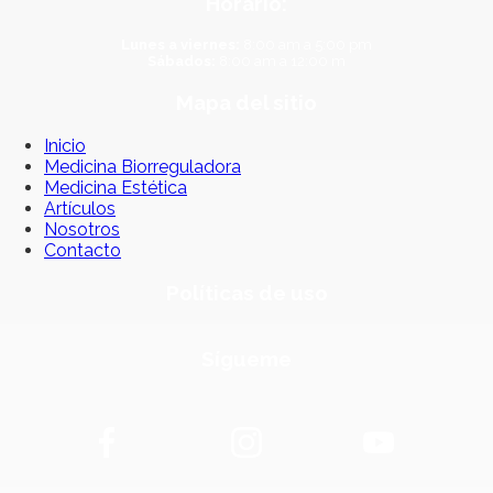
Horario:
Lunes a viernes:
8:00 am a 5:00 pm
Sábados:
8:00 am a 12:00 m
Mapa del sitio
Inicio
Medicina Biorreguladora
Medicina Estética
Artículos
Nosotros
Contacto
Políticas de uso
Sígueme