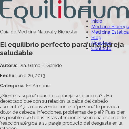
Inicio
Medicina Biorreg
Guía de Medicina Natural y Bienestar
Medicina Estética
Blog
El equilibrio perfecto para una pareja
Nosotros
Contacto
saludable
Autora:
Dra. Gilma E. Garrido
Fecha:
junio 26, 2013
Categoría
:
En Armonía
¿Siente ‘rasquiña’ cuando su pareja se le acerca? ¿Ha
detectado que con su relación, la caída del cabello
aumentó? ¿La convivencia con esa ‘persona’ le provoca
dolor de cabeza, infecciones, problemas de piel? Pues bien,
es posible que todas estas afecciones sean una especie de
‘reacción alérgica’ a su pareja producto del desgaste en la
relación.