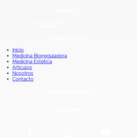
Horario:
Lunes a viernes:
8:00 am a 5:00 pm
Sábados:
8:00 am a 12:00 m
Mapa del sitio
Inicio
Medicina Biorreguladora
Medicina Estética
Artículos
Nosotros
Contacto
Políticas de uso
Sígueme