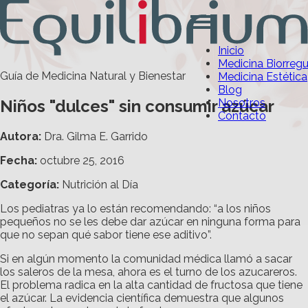
Inicio
Medicina Biorreg
Guía de Medicina Natural y Bienestar
Medicina Estética
Blog
Niños "dulces" sin consumir azúcar
Nosotros
Contacto
Autora:
Dra. Gilma E. Garrido
Fecha:
octubre 25, 2016
Categoría
:
Nutrición al Día
Los pediatras ya lo están recomendando: “a los niños
pequeños no se les debe dar azúcar en ninguna forma para
que no sepan qué sabor tiene ese aditivo”.
Si en algún momento la comunidad médica llamó a sacar
los saleros de la mesa, ahora es el turno de los azucareros.
El problema radica en la alta cantidad de fructosa que tiene
el azúcar. La evidencia científica demuestra que algunos