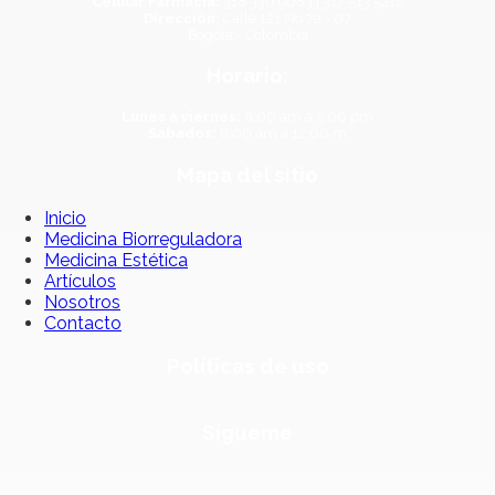
Celular Farmacia:
318 330 9083 | 317 513 5218
Dirección:
Calle 121 No 7a - 07
Bogotá - Colombia
Horario:
Lunes a viernes:
8:00 am a 5:00 pm
Sábados:
8:00 am a 12:00 m
Mapa del sitio
Inicio
Medicina Biorreguladora
Medicina Estética
Artículos
Nosotros
Contacto
Políticas de uso
Sígueme