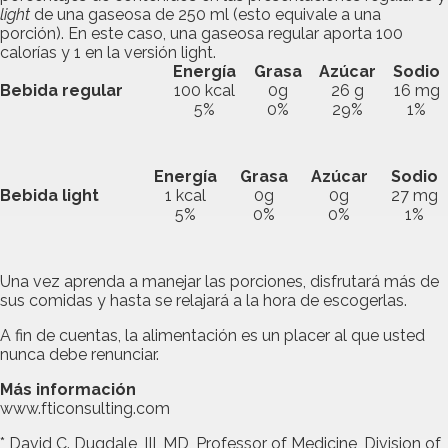
light
de una gaseosa de 250 ml (esto equivale a una
porción). En este caso, una gaseosa regular aporta 100
calorías y 1 en la versión light.
Energía
Grasa
Azúcar
Sodio
Bebida regular
100 kcal
0g
26 g
16 mg
5%
0%
29%
1%
Energía
Grasa
Azúcar
Sodio
Bebida light
1 kcal
0g
0g
27 mg
5%
0%
0%
1%
Una vez aprenda a manejar las porciones, disfrutará más de
sus comidas y hasta se relajará a la hora de escogerlas.
A fin de cuentas, la alimentación es un placer al que usted
nunca debe renunciar.
Más información
www.fticonsulting.com
* David C. Dugdale, III, MD, Professor of Medicine, Division of