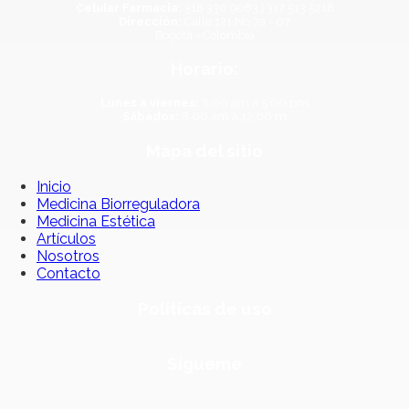
Celular Farmacia:
318 330 9083 | 317 513 5218
Dirección:
Calle 121 No 7a - 07
Bogotá - Colombia
Horario:
Lunes a viernes:
8:00 am a 5:00 pm
Sábados:
8:00 am a 12:00 m
Mapa del sitio
Inicio
Medicina Biorreguladora
Medicina Estética
Artículos
Nosotros
Contacto
Políticas de uso
Sígueme