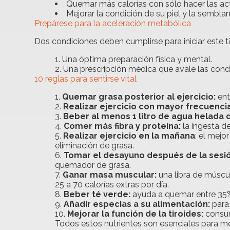
Quemar más calorías con sólo hacer las ac
Mejorar la condición de su piel y la semblan
Prepárese para la aceleración metabólica
Dos condiciones deben cumplirse para iniciar este 
Una óptima preparación física y mental.
Una prescripción médica que avale las condi
10 reglas para sentirse vital
Quemar grasa posterior al ejercicio:
ent
Realizar ejercicio con mayor frecuenci
Beber al menos 1 litro de agua helada 
Comer más fibra y proteína:
la ingesta d
Realizar ejercicio en la mañana
: el mejo
eliminación de grasa.
Tomar el desayuno después de la sesió
quemador de grasa.
Ganar masa muscular:
una libra de múscu
25 a 70 calorías extras por día.
Beber té verde:
ayuda a quemar entre 35%
Añadir especias a su alimentación:
para
Mejorar la función de la tiroides:
consum
Todos estos nutrientes son esenciales para mej