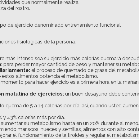
tividades que normalmente realiza.
za del rostro.
tipo de ejercicio denominado entrenamiento funcional:
ciones fisiológicas de la persona.
re más intenso sea su ejercicio más calorías quemará despué
a
: para perder mayor cantidad de peso y mantener su metab
diariamente:
el proceso de quemado de grasa del metabolis
e estos alimentos potencia el metabolismo.
r momento para hacer ejercicio es a primera hora en la mañan
n matutina de ejercicios:
un buen desayuno debe contener
lo quema de 5 a 14 calorías por día, así, cuando usted aum
 y 43% calorías más por día.
 aumentar su metabolismo hasta en un 20% durante al meno
iendo mariscos, nueces y semillas, alimentos con alto conten
orar el funcionamiento de la tiroides y regular el metabolis