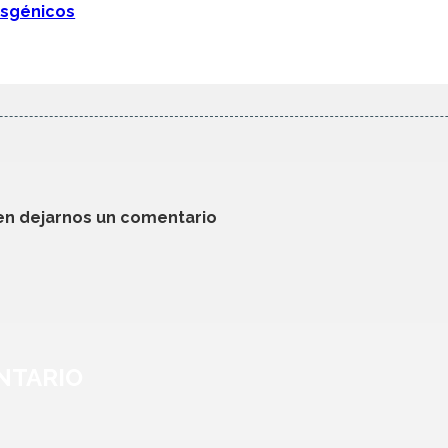
nsgénicos
en dejarnos un comentario
NTARIO