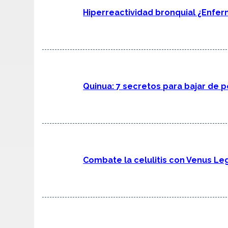
Hiperreactividad bronquial ¿Enfe
Quinua: 7 secretos para bajar de p
Combate la celulitis con Venus Le