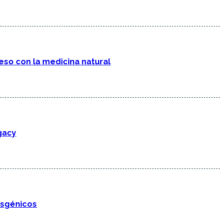
eso con la medicina natural
gacy
nsgénicos