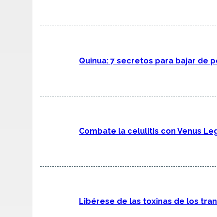
Quinua: 7 secretos para bajar de p
Combate la celulitis con Venus Le
Libérese de las toxinas de los tra