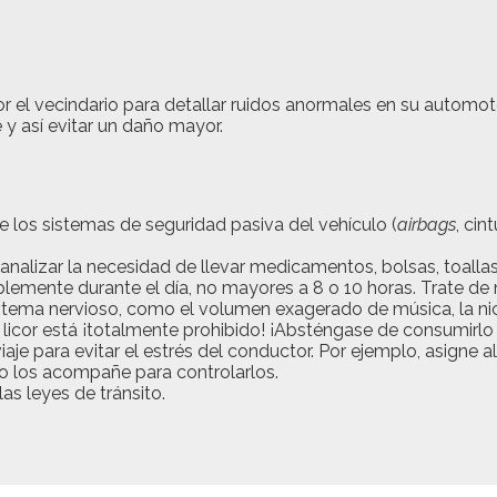
el vecindario para detallar ruidos anormales en su automotor
 y así evitar un daño mayor.
e los sistemas de seguridad pasiva del vehículo (
airbags
, ci
analizar la necesidad de llevar medicamentos, bolsas, toallas
lemente durante el día, no mayores a 8 o 10 horas. Trate de n
stema nervioso, como el volumen exagerado de música, la nicot
licor está ¡totalmente prohibido! ¡Absténgase de consumirlo 
viaje para evitar el estrés del conductor. Por ejemplo, asigne 
lto los acompañe para controlarlos.
s leyes de tránsito.