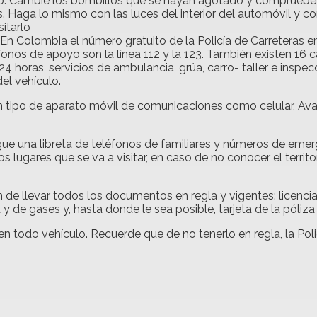
eno. Cambie los bombillos que se hayan agotado y compruebe q
Haga lo mismo con las luces del interior del automóvil y co
sitarlo
En Colombia el número gratuito de la Policía de Carreteras e
léfonos de apoyo son la línea 112 y la 123. También existen 1
24 horas, servicios de ambulancia, grúa, carro- taller e inspec
el vehículo.
ún tipo de aparato móvil de comunicaciones como celular, Ava
ue una libreta de teléfonos de familiares y números de emerg
os lugares que se va a visitar, en caso de no conocer el territ
 de llevar todos los documentos en regla y vigentes: licencia 
y de gases y, hasta donde le sea posible, tarjeta de la póliza
en todo vehículo. Recuerde que de no tenerlo en regla, la Pol