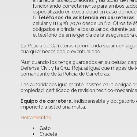
antiniebla, las exploradoras y las luces de fr
funcionando correctamente para ambos lados. 
especializado en electricidad en caso de nece
Teléfonos de asistencia en carreteras.
celular y (1) 428 7070 desde un fijo. Otros te
obligados a brindar a los usuarios, durante las 
el teléfono de emergencia de la aseguradora d
La Policía de Carreteras recomienda viajar con alg
cualquier necesidad o eventualidad.
“Aun cuando los tenga guardados en su celular, carg
Defensa Civil y la Cruz Roja, al igual que mapas de l
comandante de la Policía de Carreteras.
Las autoridades igualmente insisten en la obligación
propiedad, certificado de revisión técnico-mecánica 
Equipo de carretera.
Indispensable y obligatorio 
imponerle a usted una multa.
Herramientas:
Gato
Cruceta