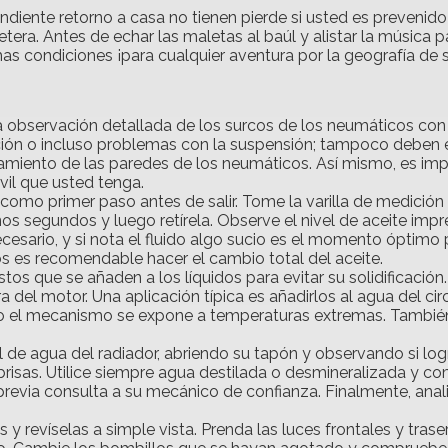
ndiente retorno a casa no tienen pierde si usted es prevenid
era. Antes de echar las maletas al baúl y alistar la música 
mas condiciones ¡para cualquier aventura por la geografía de s
la observación detallada de los surcos de los neumáticos con e
eación o incluso problemas con la suspensión; tampoco deben
tamiento de las paredes de los neumáticos. Así mismo, es imp
vil que usted tenga.
e como primer paso antes de salir. Tome la varilla de medición
 unos segundos y luego retírela. Observe el nivel de aceite im
cesario, y si nota el fluido algo sucio es el momento óptimo
s es recomendable hacer el cambio total del aceite.
s que se añaden a los líquidos para evitar su solidificación. S
 del motor. Una aplicación típica es añadirlos al agua del cir
o el mecanismo se expone a temperaturas extremas. También 
el de agua del radiador, abriendo su tapón y observando si lo
risas. Utilice siempre agua destilada o desmineralizada y co
 previa consulta a su mecánico de confianza. Finalmente, anal
 y revíselas a simple vista. Prenda las luces frontales y traser