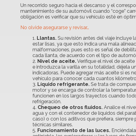
Un recorrido seguro hacia el descanso y el correspo
mantenimiento de su automóvil cuando “coge” carret
obligación es verificar que su vehículo esté en ópti
No olvide asegurarse y revisar…
Llantas.
Su revisión antes del viaje incluye 
estar lisas, ya que esto indica una mala alin
malformaciones, pues esto es señal de debili
cada llanta, de acuerdo con el tipo de automó
Nivel de aceite.
Verifique el nivel de aceit
e introduzca la varilla en su totalidad, déjela
indicadoras. Puede agregar más aceite si es ne
vehículo para conocer cada cuantos kilómetro
Líquido refrigerante.
Se trata de compuesto
motor y se encarga de controlar la temperatura
funcionen en los largos trayectos cuando tod
refrigeración.
Chequeo de otros fluidos.
Analice el niv
agua y con el contenedor de líquidos del parab
caso) o con los aditivos que prefiera, siempre
técnicas similares.
Funcionamiento de las luces.
Enciéndalas