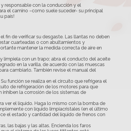
o y responsable con la conducción y el
para el camino –como suele suceder- su principal
u país!
l fin de verificar su desgaste. Las llantas no deben
 estar cuarteadas o con abultamientos y
ortante mantener la medida correcta de aire en
 y límpiela con un trapo; abra el conducto del aceite
pregnado en la varilla, de acuerdo con las muescas
 para cambiarlo. También revise el manual del
u función se realiza en el circuito que refrigera el
cuito de refrigeración de los motores para que
inhiben la corrosión de los sistemas de
gra ver el líquido. Haga lo mismo con la bomba de
mplemente con líquido limpiacristales (en el último
ice el estado y cantidad del líquido de frenos con
as, las bajas y las altas. Encienda los faros