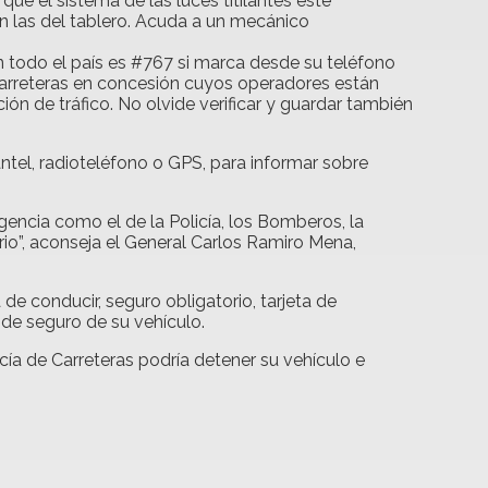
ue el sistema de las luces titilantes esté
n las del tablero. Acuda a un mecánico
n todo el país es #767 si marca desde su teléfono
6 carreteras en concesión cuyos operadores están
ción de tráfico. No olvide verificar y guardar también
ntel, radioteléfono o GPS, para informar sobre
encia como el de la Policía, los Bomberos, la
orio”, aconseja el General Carlos Ramiro Mena,
de conducir, seguro obligatorio, tarjeta de
 de seguro de su vehículo.
icía de Carreteras podría detener su vehículo e