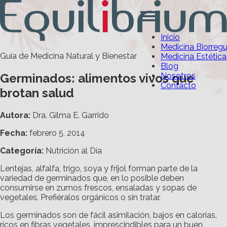
Inicio
Medicina Biorreg
Guía de Medicina Natural y Bienestar
Medicina Estética
Blog
Germinados: alimentos vivos que
Nosotros
Contacto
brotan salud
Autora:
Dra. Gilma E. Garrido
Fecha:
febrero 5, 2014
Categoría
:
Nutrición al Día
Lentejas, alfalfa, trigo, soya y frijol forman parte de la
variedad de germinados que, en lo posible deben
consumirse en zumos frescos, ensaladas y sopas de
vegetales. Prefiéralos orgánicos o sin tratar.
Los germinados son de fácil asimilación, bajos en calorías,
ricos en fibras vegetales, imprescindibles para un buen